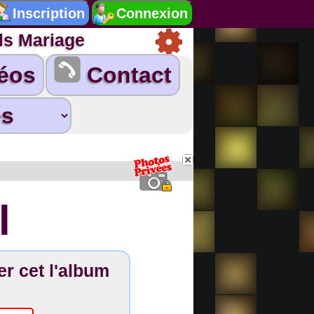
ls Mariage
éos
Contact
l
r cet l'album