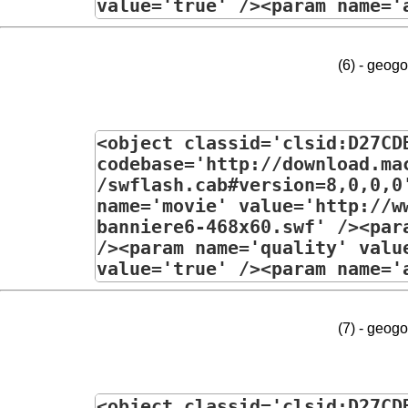
(6) - geog
(7) - geog