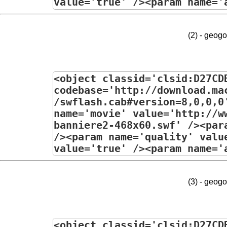
(2) - geog
(3) - geog