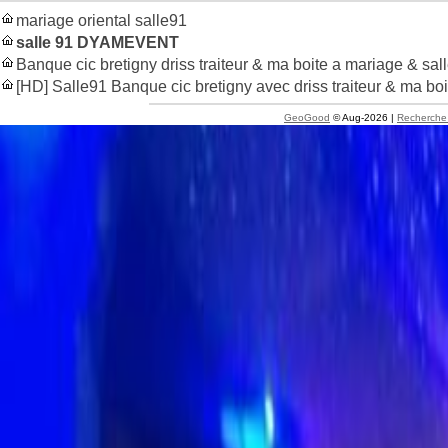
mariage oriental salle91
salle 91 DYAMEVENT
Banque cic bretigny driss traiteur & ma boite a mariage & sal
[HD] Salle91 Banque cic bretigny avec driss traiteur & ma bo
GeoGood
© Aug-2026 |
Recherche