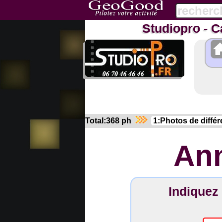
Studiopro - 
Total:368 ph
Ann
Indiquez