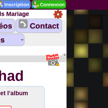
ls Mariage
éos
Contact
chad
et l'album