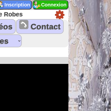
De Robes
éos
Contact