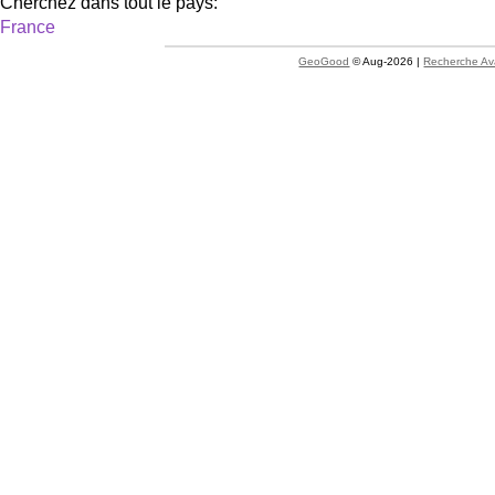
Cherchez dans tout le pays:
France
GeoGood
© Aug-2026 |
Recherche A