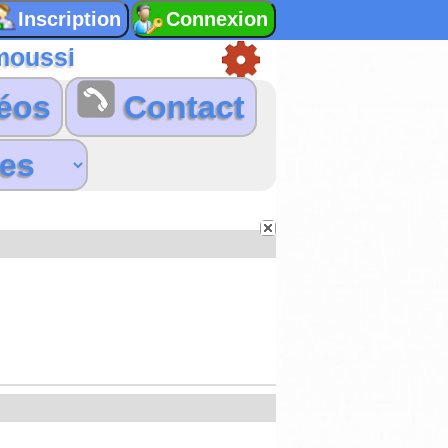
moussi
éos
Contact