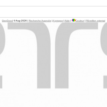
GeoGood
© Aug-2026 |
Recherche Avancée
|
A propos
|
Aide
|
Couleur
|
Réveillon oriental