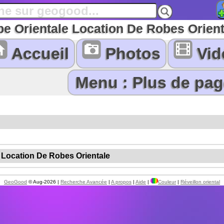
e Orientale Location De Robes Orient
Accueil
Photos
Vid
 Location De Robes Orientale
GeoGood
© Aug-2026 |
Recherche Avancée
|
A propos
|
Aide
|
Couleur
|
Réveillon oriental