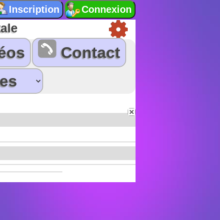
ale
éos
Contact