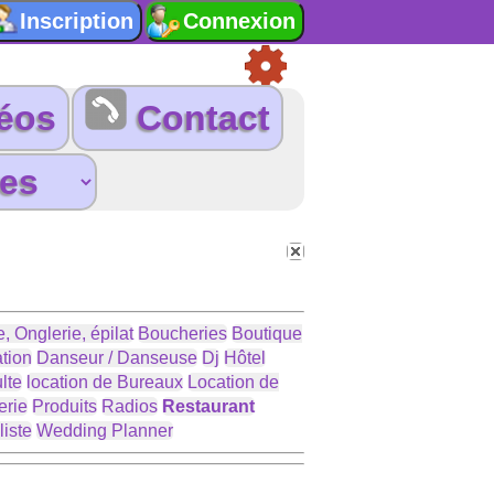
éos
Contact
, Onglerie, épilat
Boucheries
Boutique
tion
Danseur / Danseuse
Dj
Hôtel
lte
location de Bureaux
Location de
erie
Produits
Radios
Restaurant
liste
Wedding Planner