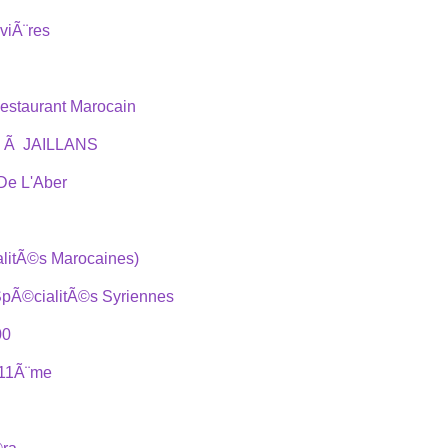
viÃ¨res
estaurant Marocain
 Ã JAILLANS
 De L'Aber
litÃ©s Marocaines)
SpÃ©cialitÃ©s Syriennes
00
 11Ã¨me