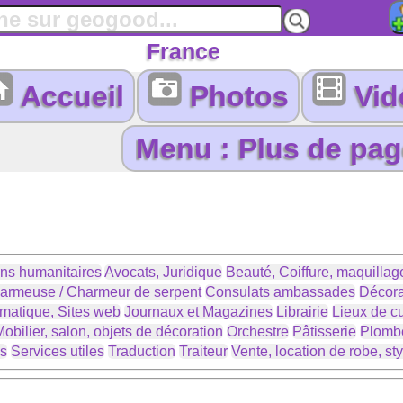
France
Accueil
Photos
Vid
ons humanitaires
Avocats, Juridique
Beauté, Coiffure, maquillage
armeuse / Charmeur de serpent
Consulats ambassades
Décora
ormatique, Sites web
Journaux et Magazines
Librairie
Lieux de cu
obilier, salon, objets de décoration
Orchestre
Pâtisserie
Plomb
es
Services utiles
Traduction
Traiteur
Vente, location de robe, sty