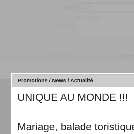
Sujet:
Message:
Votre demande nous sera immédiatement 
GeoGood
© Aug-2026 |
Recherche
Promotions / News / Actualité
UNIQUE AU MONDE !!!
Mariage, balade toristiqu