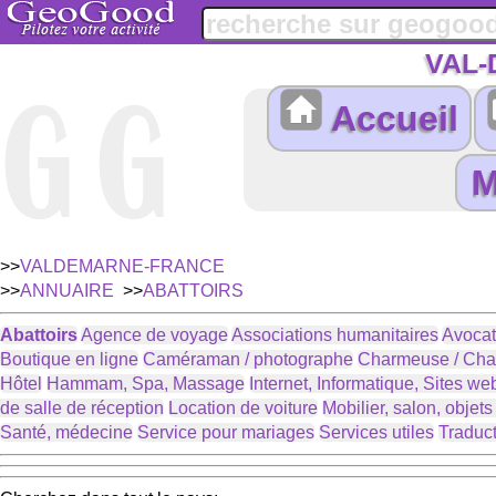
VAL
Accueil
>>
VALDEMARNE-FRANCE
>>
ANNUAIRE
>>
ABATTOIRS
Abattoirs
Agence de voyage
Associations humanitaires
Avocat
Boutique en ligne
Caméraman / photographe
Charmeuse / Cha
Hôtel
Hammam, Spa, Massage
Internet, Informatique, Sites we
de salle de réception
Location de voiture
Mobilier, salon, objet
Santé, médecine
Service pour mariages
Services utiles
Traduc