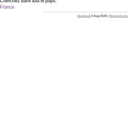
Cherchez dans tout le pays:
France
GeoGood
© Aug-2026 |
Recherche A