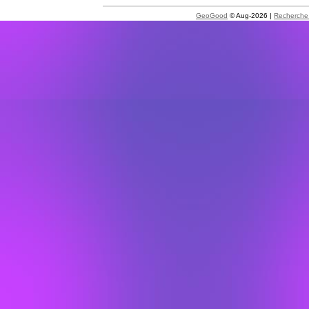
GeoGood
© Aug-2026 |
Recherche