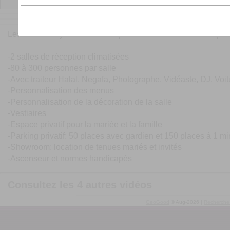
Votre demande nous sera immédiatement 
Les Noces Royales vous transporte dans un cadre d'exceptio
-2 salles de réception climatisées
-80 à 300 personnes par salle
-Avec traiteur Halal, Negafa, Photographe, Vidéaste, DJ, Vo
-Personnalisation des menus
-Personnalisation de la décoration de la salle
-Vestiaires
-Espace privatif pour la mariée et la famille
-Parking privatif: 50 places avec gardien et 150 places à 1 m
-Showroom: location de tenues mariés et invités
-Ascenseur et normes handicapés
Consultez les 4 autres vidéos
GeoGood
© Aug-2026 |
Recherche