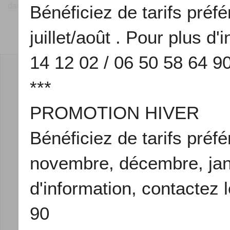
dans l'organisatio[...]
Bénéficiez de tarifs préf
juillet/août . Pour plus d
14 12 02 / 06 50 58 64 9
Demande de dev
Nom :
***
Prénom :
PROMOTION HIVER
Email :
Bénéficiez de tarifs préf
Téléphone
Sujet:
novembre, décembre, janvi
Message:
d'information, contactez 
90