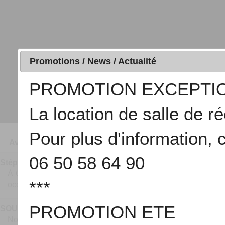
Promotions / News / Actualité
PROMOTION EXCEPTIO
La location de salle de ré
Consultez
Pour plus d'information, 
Avis & Commentaires (2):
06 50 58 64 90
Stéphane le 19/01/2013
:
À Ouafa et son assistante Sihame (negafas) : grâce à vous 
***
occuper de moi à mer[...]
PROMOTION ETE
SOUAD le 19/01/2013
:
Nous tenons à remercier toute l'équipe des Noces Royales pour 