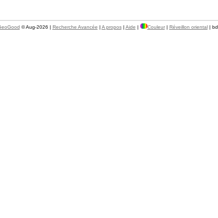
GeoGood
© Aug-2026 |
Recherche Avancée
|
A propos
|
Aide
|
Couleur
|
Réveillon oriental
| b