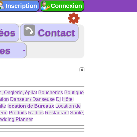
éos
Contact
, Onglerie, épilat
Boucheries
Boutique
tion
Danseur / Danseuse
Dj
Hôtel
lte
location de Bureaux
Location de
erie
Produits
Radios
Restaurant
Santé,
dding Planner