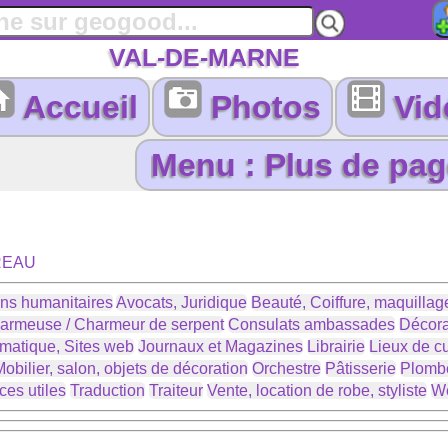
VAL-DE-MARNE
Accueil
Photos
Vid
REAU
ons humanitaires
Avocats, Juridique
Beauté, Coiffure, maquillage
armeuse / Charmeur de serpent
Consulats ambassades
Décora
ormatique, Sites web
Journaux et Magazines
Librairie
Lieux de cu
obilier, salon, objets de décoration
Orchestre
Pâtisserie
Plomb
ces utiles
Traduction
Traiteur
Vente, location de robe, styliste
We