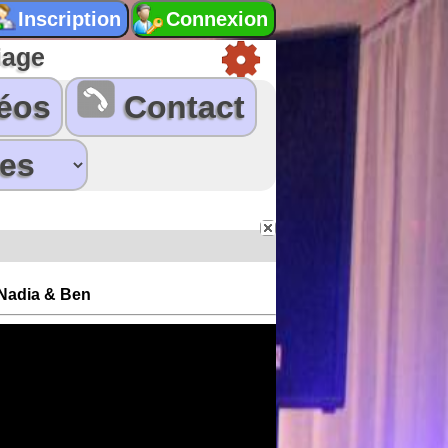
iage
éos
Contact
 Nadia & Ben