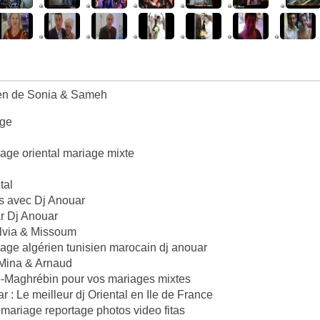
ien de Sonia & Sameh
age
iage oriental mariage mixte
tal
is avec Dj Anouar
r Dj Anouar
ylvia & Missoum
riage algérien tunisien marocain dj anouar
 Mina & Arnaud
co-Maghrébin pour vos mariages mixtes
r : Le meilleur dj Oriental en Ile de France
ariage reportage photos video fitas