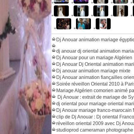
Dj Anouar animation mariage égypt
dj anouar dj oriental animation mari
Dj Anouar pour un mariage Algérien
Dj Anouar Dj Oriental animation mar
Dj anouar animation mariage mixte
Dj Anouar animation fiançailles orien
Soirée réveillon Oriental 2010 à Par
Mariage Algérien comorien animé pa
Dj Anouar : extrait de mariage de S
dj oriental pour mariage oriental ma
Dj Anouar mariage franco-marocain
clip de Dj Anouar : Dj oriental Fran
réveillon oriental 2009 avec Dj Anoua
studioprod cameraman photographe m