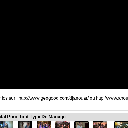
fos sur : http://www.geogood.com/djanouar/ ou http://www.anoua
ntal Pour Tout Type De Mariage