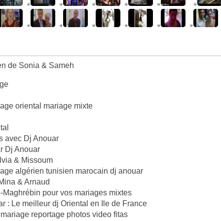
ien de Sonia & Sameh
age
iage oriental mariage mixte
tal
is avec Dj Anouar
r Dj Anouar
ylvia & Missoum
riage algérien tunisien marocain dj anouar
 Mina & Arnaud
co-Maghrébin pour vos mariages mixtes
r : Le meilleur dj Oriental en Ile de France
ariage reportage photos video fitas