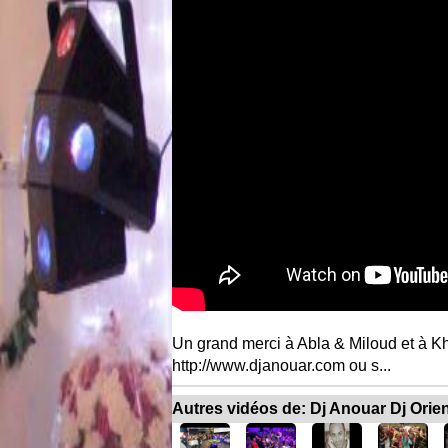
Un grand merci à Abla & Miloud et à Kh
http://www.djanouar.com ou s...
Autres vidéos de: Dj Anouar Dj Orie