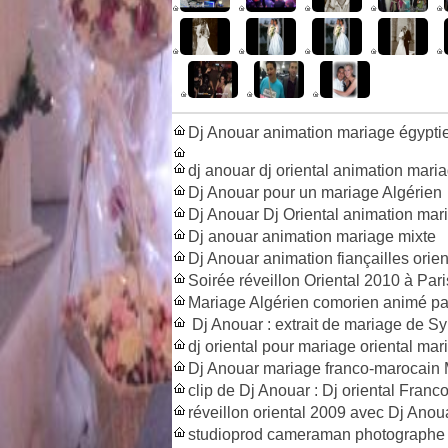
Dj Anouar animation mariage égypt
dj anouar dj oriental animation mari
Dj Anouar pour un mariage Algérien
Dj Anouar Dj Oriental animation mar
Dj anouar animation mariage mixte
Dj Anouar animation fiançailles orien
Soirée réveillon Oriental 2010 à Par
Mariage Algérien comorien animé pa
Dj Anouar : extrait de mariage de S
dj oriental pour mariage oriental ma
Dj Anouar mariage franco-marocain
clip de Dj Anouar : Dj oriental Fran
réveillon oriental 2009 avec Dj Anoua
studioprod cameraman photographe m