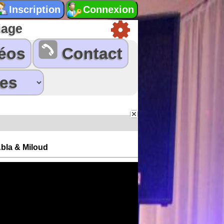
iage
éos
Contact
Abla & Miloud