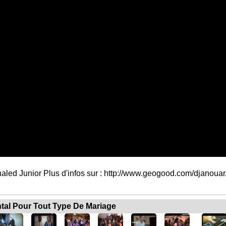
aled Junior Plus d'infos sur : http://www.geogood.com/djanouar/
ntal Pour Tout Type De Mariage