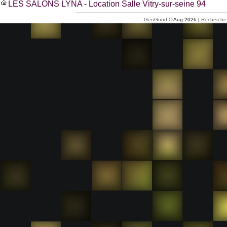
LES SALONS LYNA - Location Salle Vitry-sur-seine 94
GeoGood
© Aug-2026 |
Recherche