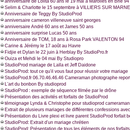
anniversaire de Lolita 60 ans le 19 mai à Marolles en Brie 94
Selim & Charlotte le 15 septembre à VILLIERS SUR MARNE
Anniversaire de Teggy By StudioProd
anniversaire cameron villeneuve saint georges
anniversaire André 60 ans et James 50 ans
anniversaire surprise Lucas 50 ans
Anniversaire de TOM, 18 ans à Rosa Park VALENTON 94
Carine & Jérémy le 17 août au Havre
Fidjie et Dylan le 22 juin à Herblay By StudioPro.fr
Ouiza et Mehdi le 04 mai By Studiopro
StudioProd mariage de Laïla et Jeff Daidone
StudioProd: tout ce qu'il vous faut pour réussir votre mariage
StudioProd.fr 06.70.46.46.46 Cameraman photographe report
L'art du bonbon By studioprod
StudioProd : exemple de séquence filmée par le drône
Présentation des activités et forfaits de StudioProd
témoignage Lynda & Christophe pour studioprod cameraman 
Extrait de plusieurs mariages de différentes confessions ave
Présentation du Livre plexi et livre parent StudioProd forfait 
StudioProd: Extrait d'un mariage chrétien
StudioProd: Présentation de tous les éléments de nos forfaits