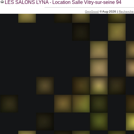
LES SALONS LYNA - Location Salle Vitry-sur-seine 94
GeoGood
© Aug-2026 |
Recherche