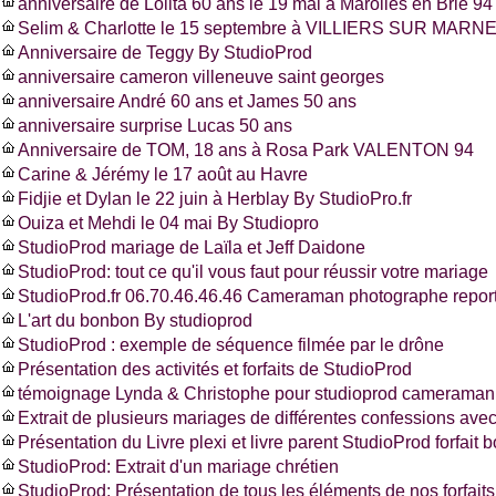
anniversaire de Lolita 60 ans le 19 mai à Marolles en Brie 94
Selim & Charlotte le 15 septembre à VILLIERS SUR MARNE
Anniversaire de Teggy By StudioProd
anniversaire cameron villeneuve saint georges
anniversaire André 60 ans et James 50 ans
anniversaire surprise Lucas 50 ans
Anniversaire de TOM, 18 ans à Rosa Park VALENTON 94
Carine & Jérémy le 17 août au Havre
Fidjie et Dylan le 22 juin à Herblay By StudioPro.fr
Ouiza et Mehdi le 04 mai By Studiopro
StudioProd mariage de Laïla et Jeff Daidone
StudioProd: tout ce qu'il vous faut pour réussir votre mariage
StudioProd.fr 06.70.46.46.46 Cameraman photographe report
L'art du bonbon By studioprod
StudioProd : exemple de séquence filmée par le drône
Présentation des activités et forfaits de StudioProd
témoignage Lynda & Christophe pour studioprod cameraman 
Extrait de plusieurs mariages de différentes confessions ave
Présentation du Livre plexi et livre parent StudioProd forfait 
StudioProd: Extrait d'un mariage chrétien
StudioProd: Présentation de tous les éléments de nos forfaits