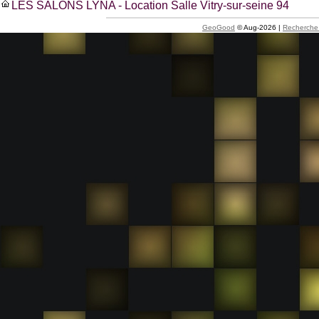
LES SALONS LYNA - Location Salle Vitry-sur-seine 94
GeoGood
© Aug-2026 |
Recherche