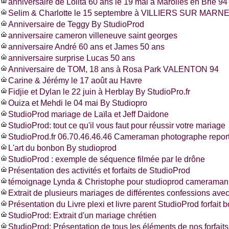
anniversaire de Lolita 60 ans le 19 mai à Marolles en Brie 94
Selim & Charlotte le 15 septembre à VILLIERS SUR MARNE
Anniversaire de Teggy By StudioProd
anniversaire cameron villeneuve saint georges
anniversaire André 60 ans et James 50 ans
anniversaire surprise Lucas 50 ans
Anniversaire de TOM, 18 ans à Rosa Park VALENTON 94
Carine & Jérémy le 17 août au Havre
Fidjie et Dylan le 22 juin à Herblay By StudioPro.fr
Ouiza et Mehdi le 04 mai By Studiopro
StudioProd mariage de Laïla et Jeff Daidone
StudioProd: tout ce qu'il vous faut pour réussir votre mariage
StudioProd.fr 06.70.46.46.46 Cameraman photographe report
L'art du bonbon By studioprod
StudioProd : exemple de séquence filmée par le drône
Présentation des activités et forfaits de StudioProd
témoignage Lynda & Christophe pour studioprod cameraman 
Extrait de plusieurs mariages de différentes confessions ave
Présentation du Livre plexi et livre parent StudioProd forfait 
StudioProd: Extrait d'un mariage chrétien
StudioProd: Présentation de tous les éléments de nos forfaits