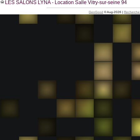
LES SALONS LYNA - Location Salle Vitry-sur-seine 94
GeoGood
© Aug-2026 |
Recherche