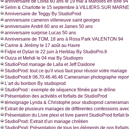
anniversaire de Lolita 60 ans le 19 mai à Marolles en Brie 94
Selim & Charlotte le 15 septembre à VILLIERS SUR MARNE
Anniversaire de Teggy By StudioProd
anniversaire cameron villeneuve saint georges
anniversaire André 60 ans et James 50 ans
anniversaire surprise Lucas 50 ans
Anniversaire de TOM, 18 ans à Rosa Park VALENTON 94
Carine & Jérémy le 17 août au Havre
Fidjie et Dylan le 22 juin à Herblay By StudioPro.fr
Ouiza et Mehdi le 04 mai By Studiopro
StudioProd mariage de Laïla et Jeff Daidone
StudioProd: tout ce qu'il vous faut pour réussir votre mariage
StudioProd.fr 06.70.46.46.46 Cameraman photographe report
L'art du bonbon By studioprod
StudioProd : exemple de séquence filmée par le drône
Présentation des activités et forfaits de StudioProd
témoignage Lynda & Christophe pour studioprod cameraman 
Extrait de plusieurs mariages de différentes confessions ave
Présentation du Livre plexi et livre parent StudioProd forfait 
StudioProd: Extrait d'un mariage chrétien
StudioProd: Présentation de tous les éléments de nos forfaits