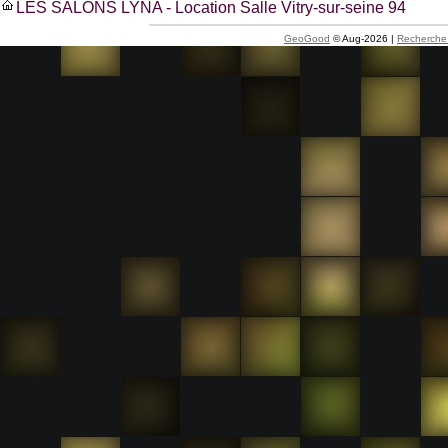
LES SALONS LYNA - Location Salle Vitry-sur-seine 94
GeoGood
© Aug-2026 |
Recherche