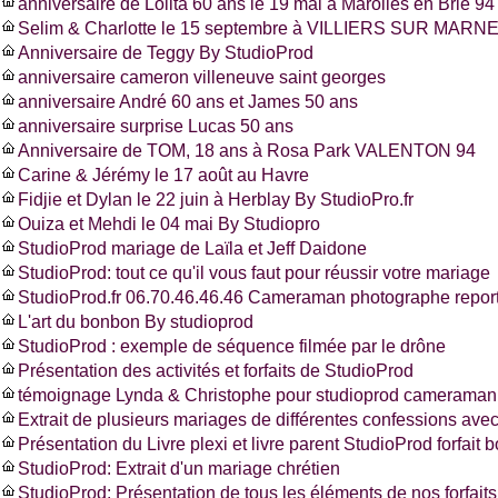
anniversaire de Lolita 60 ans le 19 mai à Marolles en Brie 94
Selim & Charlotte le 15 septembre à VILLIERS SUR MARNE
Anniversaire de Teggy By StudioProd
anniversaire cameron villeneuve saint georges
anniversaire André 60 ans et James 50 ans
anniversaire surprise Lucas 50 ans
Anniversaire de TOM, 18 ans à Rosa Park VALENTON 94
Carine & Jérémy le 17 août au Havre
Fidjie et Dylan le 22 juin à Herblay By StudioPro.fr
Ouiza et Mehdi le 04 mai By Studiopro
StudioProd mariage de Laïla et Jeff Daidone
StudioProd: tout ce qu'il vous faut pour réussir votre mariage
StudioProd.fr 06.70.46.46.46 Cameraman photographe report
L'art du bonbon By studioprod
StudioProd : exemple de séquence filmée par le drône
Présentation des activités et forfaits de StudioProd
témoignage Lynda & Christophe pour studioprod cameraman 
Extrait de plusieurs mariages de différentes confessions ave
Présentation du Livre plexi et livre parent StudioProd forfait 
StudioProd: Extrait d'un mariage chrétien
StudioProd: Présentation de tous les éléments de nos forfaits