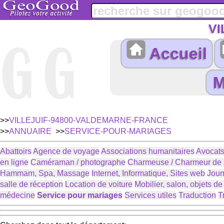
VI
Accueil
>>
VILLEJUIF-94800-VALDEMARNE-FRANCE
>>
ANNUAIRE
>>
SERVICE-POUR-MARIAGES
Abattoirs
Agence de voyage
Associations humanitaires
Avocats
en ligne
Caméraman / photographe
Charmeuse / Charmeur de 
Hammam, Spa, Massage
Internet, Informatique, Sites web
Jour
salle de réception
Location de voiture
Mobilier, salon, objets d
médecine
Service pour mariages
Services utiles
Traduction
T