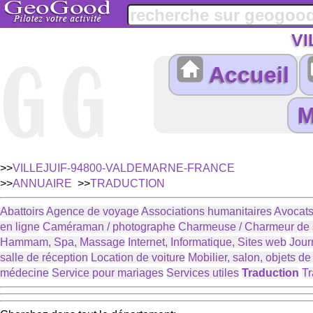
VI
Accueil
>>
VILLEJUIF-94800-VALDEMARNE-FRANCE
>>
ANNUAIRE
>>
TRADUCTION
Abattoirs
Agence de voyage
Associations humanitaires
Avocats
en ligne
Caméraman / photographe
Charmeuse / Charmeur de 
Hammam, Spa, Massage
Internet, Informatique, Sites web
Jour
salle de réception
Location de voiture
Mobilier, salon, objets d
médecine
Service pour mariages
Services utiles
Traduction
Tr