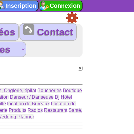
éos
Contact
, Onglerie, épilat
Boucheries
Boutique
tion
Danseur / Danseuse
Dj
Hôtel
lte
location de Bureaux
Location de
erie
Produits
Radios
Restaurant
Santé,
edding Planner