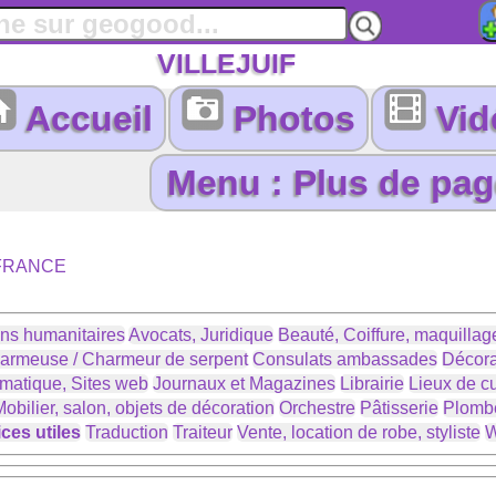
VILLEJUIF
Accueil
Photos
Vid
-FRANCE
ons humanitaires
Avocats, Juridique
Beauté, Coiffure, maquillage
armeuse / Charmeur de serpent
Consulats ambassades
Décora
ormatique, Sites web
Journaux et Magazines
Librairie
Lieux de cu
obilier, salon, objets de décoration
Orchestre
Pâtisserie
Plomb
ces utiles
Traduction
Traiteur
Vente, location de robe, styliste
W