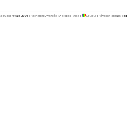
GeoGood
© Aug-2026 |
Recherche Avancée
|
A propos
|
Aide
|
Couleur
|
Réveillon oriental
| b