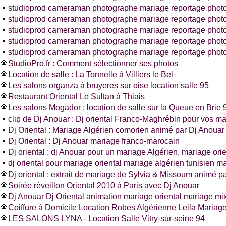
studioprod cameraman photographe mariage reportage photo
studioprod cameraman photographe mariage reportage photo
studioprod cameraman photographe mariage reportage photo
studioprod cameraman photographe mariage reportage phot
studioprod cameraman photographe mariage reportage photo
StudioPro.fr : Comment sélectionner ses photos
Location de salle : La Tonnelle à Villiers le Bel
Les salons organza à bruyeres sur oise location salle 95
Restaurant Oriental Le Sultan à Thiais
Les salons Mogador : location de salle sur la Queue en Brie 
clip de Dj Anouar : Dj oriental Franco-Maghrébin pour vos m
Dj Oriental : Mariage Algérien comorien animé par Dj Anouar
Dj Oriental : Dj Anouar mariage franco-marocain
Dj oriental : dj Anouar pour un mariage Algérien, mariage ori
dj oriental pour mariage oriental mariage algérien tunisien m
Dj oriental : extrait de mariage de Sylvia & Missoum animé p
Soirée réveillon Oriental 2010 à Paris avec Dj Anouar
Dj Anouar Dj Oriental animation mariage oriental mariage mi
Coiffure à Domicile Location Robes Algérienne Leila Mariag
LES SALONS LYNA - Location Salle Vitry-sur-seine 94