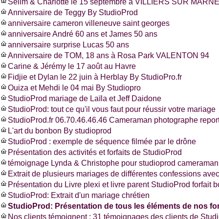
Selim & Charlotte le 15 septembre à VILLIERS SUR MARNE
Anniversaire de Teggy By StudioProd
anniversaire cameron villeneuve saint georges
anniversaire André 60 ans et James 50 ans
anniversaire surprise Lucas 50 ans
Anniversaire de TOM, 18 ans à Rosa Park VALENTON 94
Carine & Jérémy le 17 août au Havre
Fidjie et Dylan le 22 juin à Herblay By StudioPro.fr
Ouiza et Mehdi le 04 mai By Studiopro
StudioProd mariage de Laïla et Jeff Daidone
StudioProd: tout ce qu'il vous faut pour réussir votre mariage
StudioProd.fr 06.70.46.46.46 Cameraman photographe report
L'art du bonbon By studioprod
StudioProd : exemple de séquence filmée par le drône
Présentation des activités et forfaits de StudioProd
témoignage Lynda & Christophe pour studioprod cameraman 
Extrait de plusieurs mariages de différentes confessions ave
Présentation du Livre plexi et livre parent StudioProd forfait 
StudioProd: Extrait d'un mariage chrétien
StudioProd: Présentation de tous les éléments de nos for
Nos clients témoignent : 31 témoignages des clients de Stud