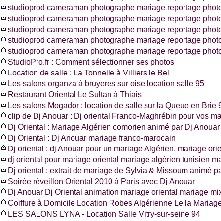
studioprod cameraman photographe mariage reportage photo
studioprod cameraman photographe mariage reportage photo
studioprod cameraman photographe mariage reportage photo
studioprod cameraman photographe mariage reportage phot
studioprod cameraman photographe mariage reportage photo
StudioPro.fr : Comment sélectionner ses photos
Location de salle : La Tonnelle à Villiers le Bel
Les salons organza à bruyeres sur oise location salle 95
Restaurant Oriental Le Sultan à Thiais
Les salons Mogador : location de salle sur la Queue en Brie 
clip de Dj Anouar : Dj oriental Franco-Maghrébin pour vos m
Dj Oriental : Mariage Algérien comorien animé par Dj Anouar
Dj Oriental : Dj Anouar mariage franco-marocain
Dj oriental : dj Anouar pour un mariage Algérien, mariage ori
dj oriental pour mariage oriental mariage algérien tunisien m
Dj oriental : extrait de mariage de Sylvia & Missoum animé p
Soirée réveillon Oriental 2010 à Paris avec Dj Anouar
Dj Anouar Dj Oriental animation mariage oriental mariage mi
Coiffure à Domicile Location Robes Algérienne Leila Mariag
LES SALONS LYNA - Location Salle Vitry-sur-seine 94