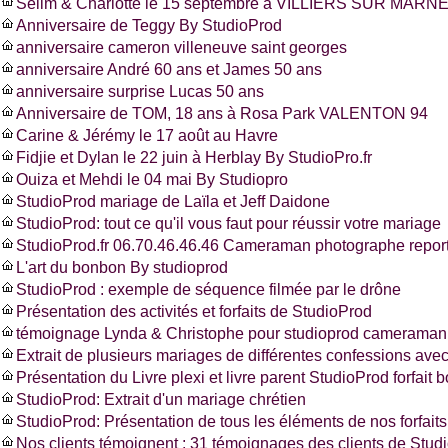
Selim & Charlotte le 15 septembre à VILLIERS SUR MARNE
Anniversaire de Teggy By StudioProd
anniversaire cameron villeneuve saint georges
anniversaire André 60 ans et James 50 ans
anniversaire surprise Lucas 50 ans
Anniversaire de TOM, 18 ans à Rosa Park VALENTON 94
Carine & Jérémy le 17 août au Havre
Fidjie et Dylan le 22 juin à Herblay By StudioPro.fr
Ouiza et Mehdi le 04 mai By Studiopro
StudioProd mariage de Laïla et Jeff Daidone
StudioProd: tout ce qu'il vous faut pour réussir votre mariage
StudioProd.fr 06.70.46.46.46 Cameraman photographe report
L'art du bonbon By studioprod
StudioProd : exemple de séquence filmée par le drône
Présentation des activités et forfaits de StudioProd
témoignage Lynda & Christophe pour studioprod cameraman 
Extrait de plusieurs mariages de différentes confessions ave
Présentation du Livre plexi et livre parent StudioProd forfait 
StudioProd: Extrait d'un mariage chrétien
StudioProd: Présentation de tous les éléments de nos forfaits
Nos clients témoignent : 31 témoignages des clients de Stud