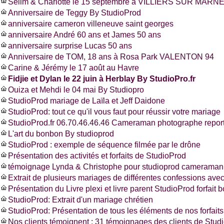
Selim & Charlotte le 15 septembre à VILLIERS SUR MARNE
Anniversaire de Teggy By StudioProd
anniversaire cameron villeneuve saint georges
anniversaire André 60 ans et James 50 ans
anniversaire surprise Lucas 50 ans
Anniversaire de TOM, 18 ans à Rosa Park VALENTON 94
Carine & Jérémy le 17 août au Havre
Fidjie et Dylan le 22 juin à Herblay By StudioPro.fr
Ouiza et Mehdi le 04 mai By Studiopro
StudioProd mariage de Laïla et Jeff Daidone
StudioProd: tout ce qu'il vous faut pour réussir votre mariage
StudioProd.fr 06.70.46.46.46 Cameraman photographe report
L'art du bonbon By studioprod
StudioProd : exemple de séquence filmée par le drône
Présentation des activités et forfaits de StudioProd
témoignage Lynda & Christophe pour studioprod cameraman 
Extrait de plusieurs mariages de différentes confessions ave
Présentation du Livre plexi et livre parent StudioProd forfait 
StudioProd: Extrait d'un mariage chrétien
StudioProd: Présentation de tous les éléments de nos forfaits
Nos clients témoignent : 31 témoignages des clients de Stud