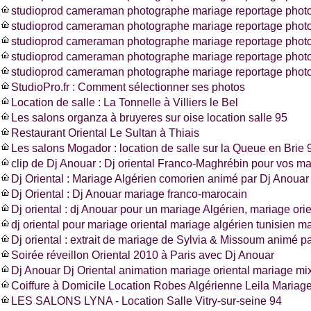
studioprod cameraman photographe mariage reportage photo
studioprod cameraman photographe mariage reportage photo
studioprod cameraman photographe mariage reportage photo
studioprod cameraman photographe mariage reportage phot
studioprod cameraman photographe mariage reportage photo
StudioPro.fr : Comment sélectionner ses photos
Location de salle : La Tonnelle à Villiers le Bel
Les salons organza à bruyeres sur oise location salle 95
Restaurant Oriental Le Sultan à Thiais
Les salons Mogador : location de salle sur la Queue en Brie 
clip de Dj Anouar : Dj oriental Franco-Maghrébin pour vos m
Dj Oriental : Mariage Algérien comorien animé par Dj Anouar
Dj Oriental : Dj Anouar mariage franco-marocain
Dj oriental : dj Anouar pour un mariage Algérien, mariage ori
dj oriental pour mariage oriental mariage algérien tunisien m
Dj oriental : extrait de mariage de Sylvia & Missoum animé p
Soirée réveillon Oriental 2010 à Paris avec Dj Anouar
Dj Anouar Dj Oriental animation mariage oriental mariage mi
Coiffure à Domicile Location Robes Algérienne Leila Mariag
LES SALONS LYNA - Location Salle Vitry-sur-seine 94