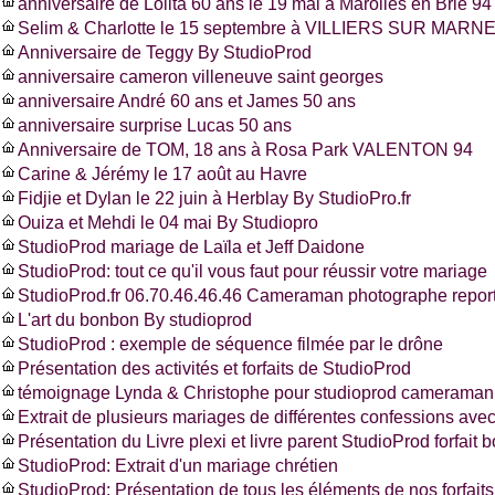
anniversaire de Lolita 60 ans le 19 mai à Marolles en Brie 94
Selim & Charlotte le 15 septembre à VILLIERS SUR MARNE
Anniversaire de Teggy By StudioProd
anniversaire cameron villeneuve saint georges
anniversaire André 60 ans et James 50 ans
anniversaire surprise Lucas 50 ans
Anniversaire de TOM, 18 ans à Rosa Park VALENTON 94
Carine & Jérémy le 17 août au Havre
Fidjie et Dylan le 22 juin à Herblay By StudioPro.fr
Ouiza et Mehdi le 04 mai By Studiopro
StudioProd mariage de Laïla et Jeff Daidone
StudioProd: tout ce qu'il vous faut pour réussir votre mariage
StudioProd.fr 06.70.46.46.46 Cameraman photographe report
L'art du bonbon By studioprod
StudioProd : exemple de séquence filmée par le drône
Présentation des activités et forfaits de StudioProd
témoignage Lynda & Christophe pour studioprod cameraman 
Extrait de plusieurs mariages de différentes confessions ave
Présentation du Livre plexi et livre parent StudioProd forfait 
StudioProd: Extrait d'un mariage chrétien
StudioProd: Présentation de tous les éléments de nos forfaits