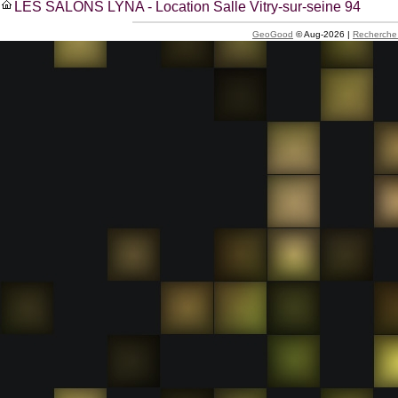
LES SALONS LYNA - Location Salle Vitry-sur-seine 94
GeoGood
© Aug-2026 |
Recherche