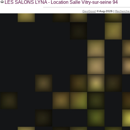
LES SALONS LYNA - Location Salle Vitry-sur-seine 94
GeoGood
© Aug-2026 |
Recherche