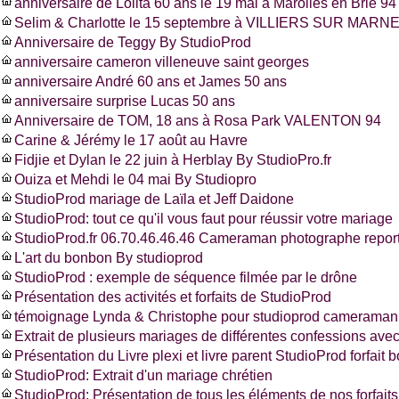
anniversaire de Lolita 60 ans le 19 mai à Marolles en Brie 94
Selim & Charlotte le 15 septembre à VILLIERS SUR MARNE
Anniversaire de Teggy By StudioProd
anniversaire cameron villeneuve saint georges
anniversaire André 60 ans et James 50 ans
anniversaire surprise Lucas 50 ans
Anniversaire de TOM, 18 ans à Rosa Park VALENTON 94
Carine & Jérémy le 17 août au Havre
Fidjie et Dylan le 22 juin à Herblay By StudioPro.fr
Ouiza et Mehdi le 04 mai By Studiopro
StudioProd mariage de Laïla et Jeff Daidone
StudioProd: tout ce qu'il vous faut pour réussir votre mariage
StudioProd.fr 06.70.46.46.46 Cameraman photographe report
L'art du bonbon By studioprod
StudioProd : exemple de séquence filmée par le drône
Présentation des activités et forfaits de StudioProd
témoignage Lynda & Christophe pour studioprod cameraman 
Extrait de plusieurs mariages de différentes confessions ave
Présentation du Livre plexi et livre parent StudioProd forfait 
StudioProd: Extrait d'un mariage chrétien
StudioProd: Présentation de tous les éléments de nos forfaits