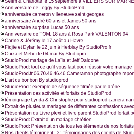
Selim & Charlotte le 15 septembre à VILLIERS SUR MARNE
Anniversaire de Teggy By StudioProd
anniversaire cameron villeneuve saint georges
anniversaire André 60 ans et James 50 ans
anniversaire surprise Lucas 50 ans
Anniversaire de TOM, 18 ans à Rosa Park VALENTON 94
Carine & Jérémy le 17 août au Havre
Fidjie et Dylan le 22 juin à Herblay By StudioPro.fr
Ouiza et Mehdi le 04 mai By Studiopro
StudioProd mariage de Laïla et Jeff Daidone
StudioProd: tout ce qu'il vous faut pour réussir votre mariage
StudioProd.fr 06.70.46.46.46 Cameraman photographe report
L'art du bonbon By studioprod
StudioProd : exemple de séquence filmée par le drône
Présentation des activités et forfaits de StudioProd
témoignage Lynda & Christophe pour studioprod cameraman 
Extrait de plusieurs mariages de différentes confessions ave
Présentation du Livre plexi et livre parent StudioProd forfait 
StudioProd: Extrait d'un mariage chrétien
StudioProd: Présentation de tous les éléments de nos forfaits
Nos clients témoignent : 31 témoignages des clients de Stud