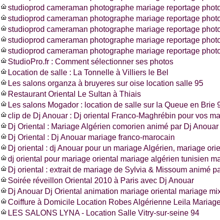
studioprod cameraman photographe mariage reportage photo
studioprod cameraman photographe mariage reportage photo
studioprod cameraman photographe mariage reportage photo
studioprod cameraman photographe mariage reportage phot
studioprod cameraman photographe mariage reportage photo
StudioPro.fr : Comment sélectionner ses photos
Location de salle : La Tonnelle à Villiers le Bel
Les salons organza à bruyeres sur oise location salle 95
Restaurant Oriental Le Sultan à Thiais
Les salons Mogador : location de salle sur la Queue en Brie 
clip de Dj Anouar : Dj oriental Franco-Maghrébin pour vos m
Dj Oriental : Mariage Algérien comorien animé par Dj Anouar
Dj Oriental : Dj Anouar mariage franco-marocain
Dj oriental : dj Anouar pour un mariage Algérien, mariage ori
dj oriental pour mariage oriental mariage algérien tunisien m
Dj oriental : extrait de mariage de Sylvia & Missoum animé p
Soirée réveillon Oriental 2010 à Paris avec Dj Anouar
Dj Anouar Dj Oriental animation mariage oriental mariage mi
Coiffure à Domicile Location Robes Algérienne Leila Mariag
LES SALONS LYNA - Location Salle Vitry-sur-seine 94