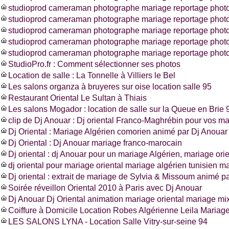
studioprod cameraman photographe mariage reportage photo
studioprod cameraman photographe mariage reportage photo
studioprod cameraman photographe mariage reportage photo
studioprod cameraman photographe mariage reportage phot
studioprod cameraman photographe mariage reportage photo
StudioPro.fr : Comment sélectionner ses photos
Location de salle : La Tonnelle à Villiers le Bel
Les salons organza à bruyeres sur oise location salle 95
Restaurant Oriental Le Sultan à Thiais
Les salons Mogador : location de salle sur la Queue en Brie 
clip de Dj Anouar : Dj oriental Franco-Maghrébin pour vos m
Dj Oriental : Mariage Algérien comorien animé par Dj Anouar
Dj Oriental : Dj Anouar mariage franco-marocain
Dj oriental : dj Anouar pour un mariage Algérien, mariage ori
dj oriental pour mariage oriental mariage algérien tunisien m
Dj oriental : extrait de mariage de Sylvia & Missoum animé p
Soirée réveillon Oriental 2010 à Paris avec Dj Anouar
Dj Anouar Dj Oriental animation mariage oriental mariage mi
Coiffure à Domicile Location Robes Algérienne Leila Mariag
LES SALONS LYNA - Location Salle Vitry-sur-seine 94