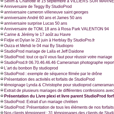
Selim & Charlotte le 15 septembre à VILLIERS SUR MARNE
Anniversaire de Teggy By StudioProd
anniversaire cameron villeneuve saint georges
anniversaire André 60 ans et James 50 ans
anniversaire surprise Lucas 50 ans
Anniversaire de TOM, 18 ans à Rosa Park VALENTON 94
Carine & Jérémy le 17 août au Havre
Fidjie et Dylan le 22 juin à Herblay By StudioPro.fr
Ouiza et Mehdi le 04 mai By Studiopro
StudioProd mariage de Laïla et Jeff Daidone
StudioProd: tout ce qu'il vous faut pour réussir votre mariage
StudioProd.fr 06.70.46.46.46 Cameraman photographe report
L'art du bonbon By studioprod
StudioProd : exemple de séquence filmée par le drône
Présentation des activités et forfaits de StudioProd
témoignage Lynda & Christophe pour studioprod cameraman 
Extrait de plusieurs mariages de différentes confessions ave
Présentation du Livre plexi et livre parent StudioProd forf
StudioProd: Extrait d'un mariage chrétien
StudioProd: Présentation de tous les éléments de nos forfaits
Nos clients témoignent : 31 témoignages des clients de Stud